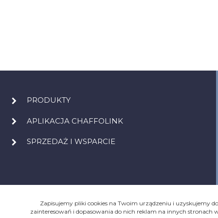
PRODUKTY
APLIKACJA CHAFFOLINK
SPRZEDAŻ I WSPARCIE
Zapisujemy pliki cookies na Twoim urządzeniu i uzyskujemy d
zainteresowań i dopasowania do nich reklam na innych stronach 