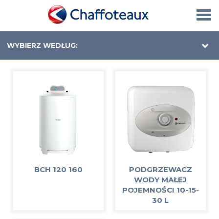
Togg
navi
WYBIERZ WEDŁUG:
BCH 120 160
PODGRZEWACZ
WODY MAŁEJ
POJEMNOŚCI 10-15-
30 L