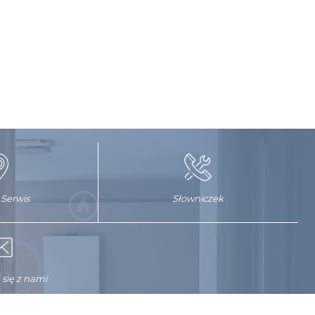
 Serwis
Słowniczek
 się z nami