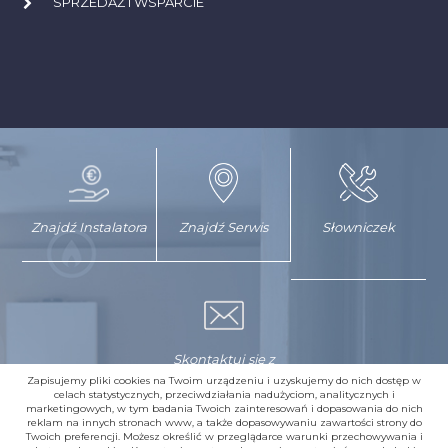
SPRZEDAŻ I WSPARCIE
Znajdź Instalatora
Znajdź Serwis
Słowniczek
Skontaktuj się z
nami
Zapisujemy pliki cookies na Twoim urządzeniu i uzyskujemy do nich dostęp w
celach statystycznych, przeciwdziałania nadużyciom, analitycznych i
marketingowych, w tym badania Twoich zainteresowań i dopasowania do nich
reklam na innych stronach www, a także dopasowywaniu zawartości strony do
Twoich preferencji. Możesz określić w przeglądarce warunki przechowywania i