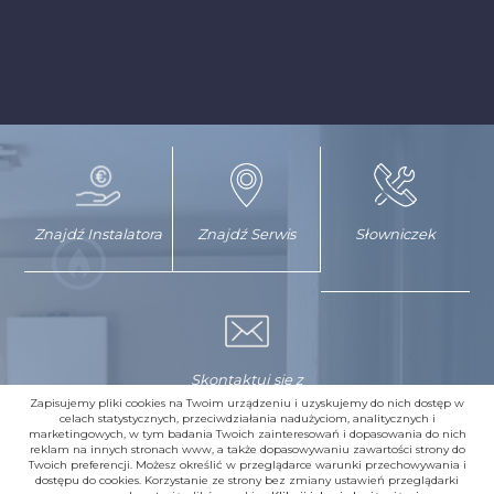
Znajdź Instalatora
Znajdź Serwis
Słowniczek
Skontaktuj się z
nami
Zapisujemy pliki cookies na Twoim urządzeniu i uzyskujemy do nich dostęp w
celach statystycznych, przeciwdziałania nadużyciom, analitycznych i
marketingowych, w tym badania Twoich zainteresowań i dopasowania do nich
reklam na innych stronach www, a także dopasowywaniu zawartości strony do
Twoich preferencji. Możesz określić w przeglądarce warunki przechowywania i
dostępu do cookies. Korzystanie ze strony bez zmiany ustawień przeglądarki