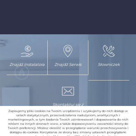
Znajdź Instalatora
Znajdź Serwis
Słowniczek
Skontaktuj się z
nami
Zapisujemy pliki cookies na Twoim urządzeniu i uzyskujemy do nich dostęp w
celach statystycznych, przeciwdziałania nadużyciom, analitycznych i
marketingowych, w tym badania Twoich zainteresowań i dopasowania do nich
reklam na innych stronach www, a także dopasowywaniu zawartości strony do
Twoich preferencji. Możesz określić w przeglądarce warunki przechowywania i
dostępu do cookies. Korzystanie ze strony bez zmiany ustawień przeglądarki