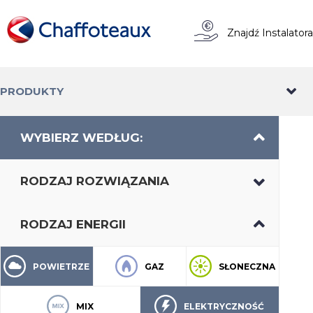
Znajdź Instalator
PRODUKTY
WYBIERZ WEDŁUG:
RODZAJ ROZWIĄZANIA
RODZAJ ENERGII
POWIETRZE
GAZ
SŁONECZNA
MIX
ELEKTRYCZNOŚĆ