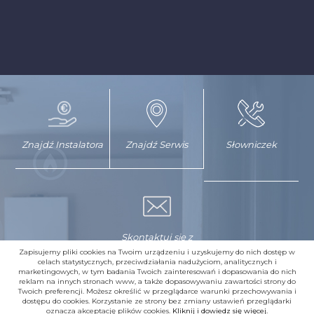
Znajdź Instalatora
Znajdź Serwis
Słowniczek
Skontaktuj się z
nami
Zapisujemy pliki cookies na Twoim urządzeniu i uzyskujemy do nich dostęp w
celach statystycznych, przeciwdziałania nadużyciom, analitycznych i
marketingowych, w tym badania Twoich zainteresowań i dopasowania do nich
reklam na innych stronach www, a także dopasowywaniu zawartości strony do
Twoich preferencji. Możesz określić w przeglądarce warunki przechowywania i
dostępu do cookies. Korzystanie ze strony bez zmiany ustawień przeglądarki
oznacza akceptację plików cookies.
Kliknij i dowiedz się więcej.