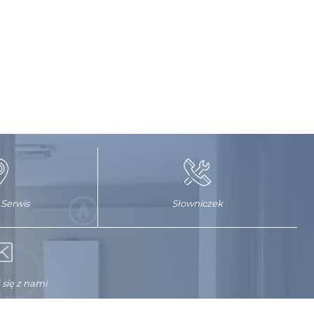
 Serwis
Słowniczek
 się z nami